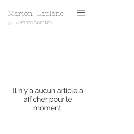
Marion Laplane
A
rtiste peintre
///
Il n'y a aucun article à
afficher pour le
moment.