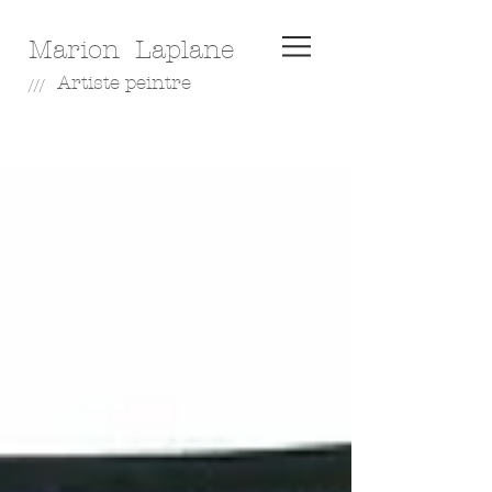
Marion Laplane
A
rtiste peintre
///